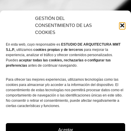
GESTIÓN DEL
CONSENTIMIENTO DE LAS
Equipo de nuestra
COOKIES
empresa
En esta web, cuyo responsable es
ESTUDIO DE ARQUITECTURA MMT
S.L.P.
, utilizamos
cookies propias y de terceros
para mejorar la
experiencia, analizar el tráfico y ofrecer contenidos personalizados.
En MMT Arquitectos contamos con un equipo
Puedes
aceptar todas las cookies, rechazarlas o configurar tus
preferencias
antes de continuar navegando.
totalmente cualificado en el sector, ofreciendo así,
un servicio profesional a nuestros clientes.
Para ofrecer las mejores experiencias, utilizamos tecnologías como las
cookies para almacenar y/o acceder a la información del dispositivo. El
consentimiento de estas tecnologías nos permitirá procesar datos como el
comportamiento de navegación o las identificaciones únicas en este sitio.
No consentir o retirar el consentimiento, puede afectar negativamente a
ciertas características y funciones.
INTERIORISMO
ARQUITECTURA
REHABILITACIÓN
URBANISMO
Aceptar